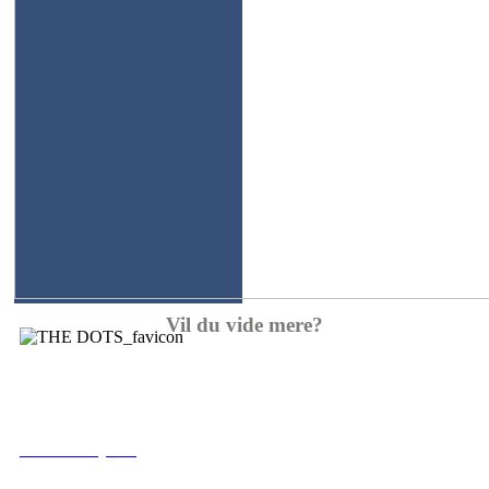
Vil du vide mere?
Ring til os
+45 222 95 333
Email os (klik)
info(at)genisys.dk