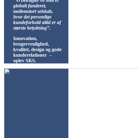
“Vi betragter os som et
globalt funderet,
mellemstort selskab,
hvor det personlige
kundeforhold altid er af
største betydning”.
Innovation,
brugervenlighed,
kvalitet, design og gode
kunderelationer –
oplev SKS.