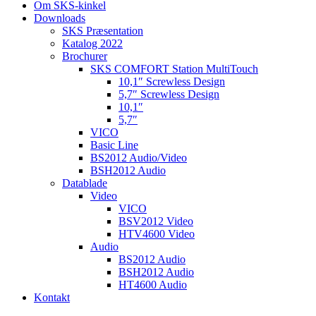
Om SKS-kinkel
Downloads
SKS Præsentation
Katalog 2022
Brochurer
SKS COMFORT Station MultiTouch
10,1″ Screwless Design
5,7″ Screwless Design
10,1″
5,7″
VICO
Basic Line
BS2012 Audio/Video
BSH2012 Audio
Datablade
Video
VICO
BSV2012 Video
HTV4600 Video
Audio
BS2012 Audio
BSH2012 Audio
HT4600 Audio
Kontakt