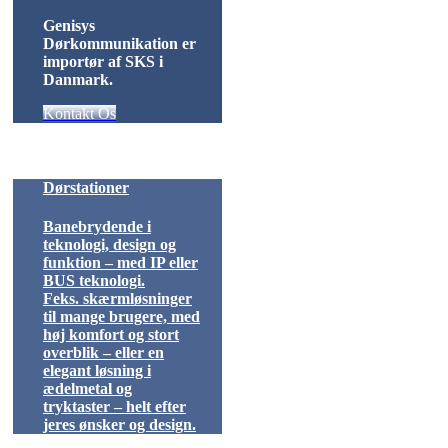
Genisys
Dørkommunikation er
importør af SKS i
Danmark.
Kontakt Os
Dørstationer
Banebrydende i
teknologi, design og
funktion – med IP eller
BUS teknologi.
Feks. skærmløsninger
til mange brugere, med
høj komfort og stort
overblik – eller en
elegant løsning i
ædelmetal og
tryktaster – helt efter
jeres ønsker og design.