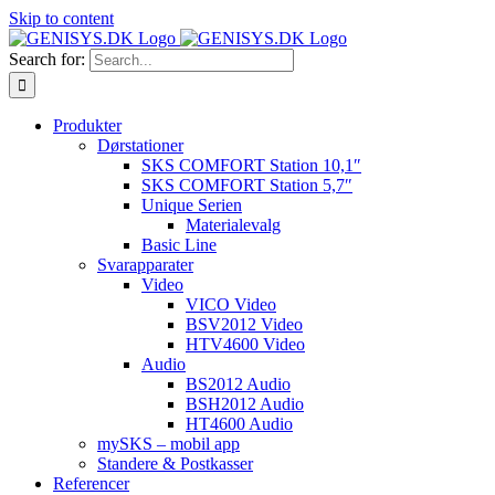
Skip to content
Search for:
Produkter
Dørstationer
SKS COMFORT Station 10,1″
SKS COMFORT Station 5,7″
Unique Serien
Materialevalg
Basic Line
Svarapparater
Video
VICO Video
BSV2012 Video
HTV4600 Video
Audio
BS2012 Audio
BSH2012 Audio
HT4600 Audio
mySKS – mobil app
Standere & Postkasser
Referencer