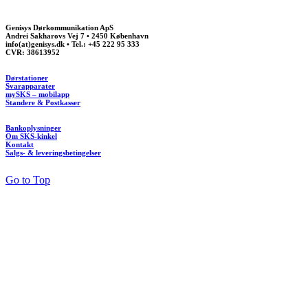
Genisys Dørkommunikation ApS
Andrei Sakharovs Vej 7 • 2450 København
info(at)genisys.dk • Tel.: +45 222 95 333
CVR: 38613952
Dørstationer
Svarapparater
mySKS – mobilapp
Standere & Postkasser
Bankoplysninger
Om SKS-kinkel
Kontakt
Salgs- & leveringsbetingelser
Go to Top