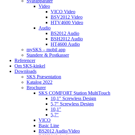
Svarapparater
Video
VICO Video
BSV2012 Video
HTV4600 Video
Audio
BS2012 Audio
BSH2012 Audio
HT4600 Audio
mySKS – mobil app
Standere & Postkasser
Referencer
Om SKS-kinkel
Downloads
SKS Præsentation
Katalog 2022
Brochurer
SKS COMFORT Station MultiTouch
10,1″ Screwless Design
5,7″ Screwless Design
10,1″
5,7″
VICO
Basic Line
BS2012 Audio/Video