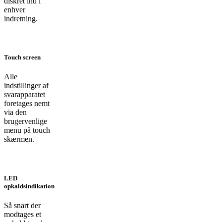
diskret ind i
enhver
indretning.
Touch screen
Alle
indstillinger af
svarapparatet
foretages nemt
via den
brugervenlige
menu på touch
skærmen.
LED
opkaldsindikation
Så snart der
modtages et