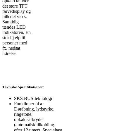
opkald tænder
det store TFT
farvedisplay og
billedet vises.
Samtidig
tændes LED
indikatoren. En
stor hjælp til
personer med
fx. nedsat
hørelse.
Tekniske Specifikationer:
SKS BUS-teknologi
Funktioner bl.a.:
Døråbning, lydstyrke,
ringetone,
opkaldsafbryder
(automatisk tilkobling
efter 12 timer), Specialtast