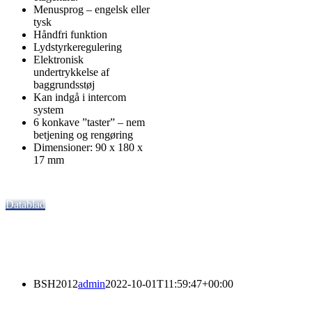
Menusprog – engelsk eller
tysk
Håndfri funktion
Lydstyrkeregulering
Elektronisk
undertrykkelse af
baggrundsstøj
Kan indgå i intercom
system
6 konkave ”taster” – nem
betjening og rengøring
Dimensioner: 90 x 180 x
17 mm
Datablad
BSH2012
admin
2022-10-01T11:59:47+00:00