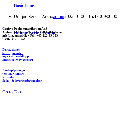
Basic Line
Unique Serie – Audio
admin
2022-10-06T16:47:01+00:00
Genisys Dørkommunikation ApS
Andrei Sakharovs Vej 7 • 2450 København
Unique Serie – Audio
info(at)genisys.dk • Tel.: +45 222 95 333
CVR: 38613952
Dørstationer
Svarapparater
mySKS – mobilapp
Standere & Postkasser
Bankoplysninger
Om SKS-kinkel
Kontakt
Salgs- & leveringsbetingelser
Go to Top