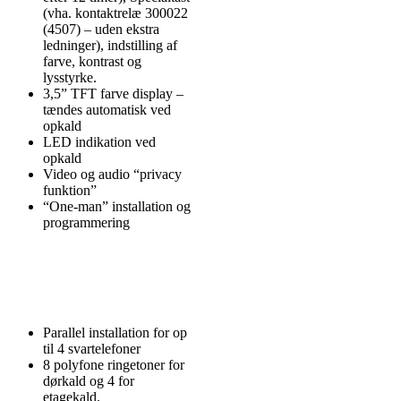
(vha. kontaktrelæ 300022
(4507) – uden ekstra
ledninger), indstilling af
farve, kontrast og
lysstyrke.
3,5” TFT farve display –
tændes automatisk ved
opkald
LED indikation ved
opkald
Video og audio “privacy
funktion”
“One-man” installation og
programmering
Parallel installation for op
til 4 svartelefoner
8 polyfone ringetoner for
dørkald og 4 for
etagekald.